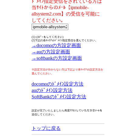
ﾄﾞﾒｲﾝ指定受信をされている方は
当ｻｲﾄからのﾒｰﾙ【ipmobile-
allsystem2.com】の受信を可能に
してください｡
(1)↑(ｺﾋﾟｰをしてください)
(2)下記の各ｷｬﾘｱのﾄﾞﾒｲﾝ指定受信を選んでください。
→docomoの方設定画面
→auの方設定画面
→softbankの方設定画面
※設定方法が分からない方は下記より各ｷｬﾘｱの設定方法を
選んでください。
docomoのﾄﾞﾒｲﾝ設定方法
auのﾄﾞﾒｲﾝ設定方法
SoftBankのﾄﾞﾒｲﾝ設定方法
設定が完了いたしましたら再度ｱｸｾｽしていただき空ﾒｰﾙを
送信してください。
トップに戻る